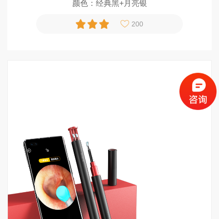
颜色：经典黑+月亮银
200