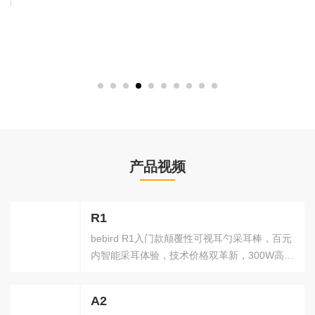
产品视频
R1
bebird R1入门款颠覆性可视耳勺采耳棒，百元
内智能采耳体验，技术价格双革新，300W高清
内窥镜
A2