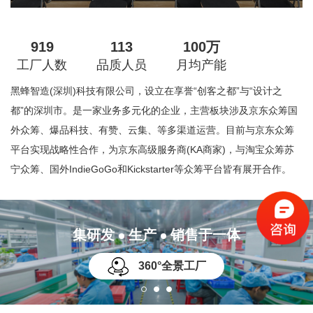
919
113
100
万
工厂人数
品质人员
月均产能
黑蜂智造(深圳)科技有限公司，设立在享誉“创客之都”与“设计之
都”的深圳市。是一家业务多元化的企业，主营板块涉及京东众筹国
外众筹、爆品科技、有赞、云集、等多渠道运营。目前与京东众筹
平台实现战略性合作，为京东高级服务商(KA商家)，与淘宝众筹苏
宁众筹、国外IndieGoGo和Kickstarter等众筹平台皆有展开合作。
集研发
生产
销售于一体
360°全景工厂